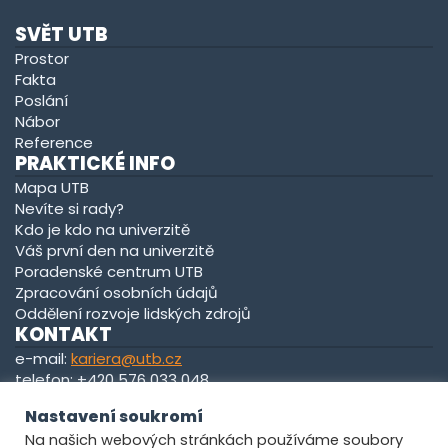
SVĚT UTB
Prostor
Fakta
Poslání
Nábor
Reference
PRAKTICKÉ INFO
Mapa UTB
Nevíte si rady?
Kdo je kdo na univerzitě
Váš první den na univerzitě
Poradenské centrum UTB
Zpracování osobních údajů
Oddělení rozvoje lidských zdrojů
KONTAKT
e-mail:
kariera@utb.cz
telefon: +420 576 033 048
kancelář: U13/0139
Nastavení soukromí
Na našich webových stránkách používáme soubory
Zobrazit na mapě