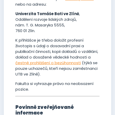
nebo na adresu:
Univerzita Tomáše Bati ve Zlíně
,
Oddělení rozvoje lidských zdrojů,
nám. T. G. Masaryka 5555,
760 01 Zlín.
K přihlášce je třeba doložit profesní
životopis s údaji o dosavadní praxi a
publikační činnosti, kopii dokladů o vzdělání,
doklad o dosažené vědecké hodnosti a
čestné prohlášení o bezúhonnosti
(týká se
pouze uchazečů, kteří nejsou zaměstnanci
UTB ve Zlíně).
Fakulta si vyhrazuje právo na neobsazení
pozice.
Povinně zveřejňované
informace