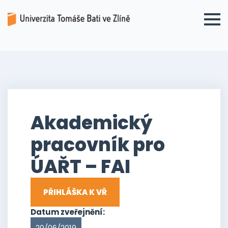
Akademický
pracovník pro
ÚAŘT – FAI
PŘIHLÁŠKA K VŘ
Datum zveřejnění:
20/06/2019