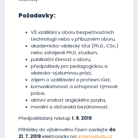
Požadavky:
VŠ vzdělání v oboru bezpečnostních
technologií nebo v příbuzném oboru,
akademicko-vědecký titul (Ph.D., CSc.)
nebo zahájené Ph.D. studium,
publikační činnost v oboru,
předpoklady pro pedagogickou a
vědecko-výzkumnou práci,
zájem o vzdělávání a profesní růst,
komunikativnost a schopnost týmové
práce,
aktivní znalost anglického jazyka,
morální a občanská bezúhonnost.
Předpokládaný nástup
1. 9. 2019
.
Přihlášky do výběrového řízení zasílejte
do
21. 7. 2019
elektronicky na:
kariera@utb.cz