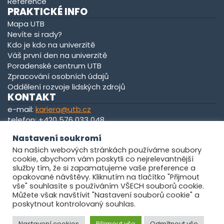
Reference
PRAKTICKÉ INFO
Mapa UTB
Nevíte si rady?
Kdo je kdo na univerzitě
Váš první den na univerzitě
Poradenské centrum UTB
Zpracování osobních údajů
Oddělení rozvoje lidských zdrojů
KONTAKT
e-mail:
kariera@utb.cz
telefon: +420 576 033 048
kancelář: U13/0139
Nastavení soukromí
Na našich webových stránkách používáme soubory
Zobrazit na mapě
cookie, abychom vám poskytli co nejrelevantnější
služby tím, že si zapamatujeme vaše preference a
opakované návštěvy. Kliknutím na tlačítko "Přijmout
vše" souhlasíte s používáním VŠECH souborů cookie.
Můžete však navštívit "Nastavení souborů cookie" a
poskytnout kontrolovaný souhlas.
© 2026
Univerzita Tomáše Bati ve Zlíně
. Všechna práva
Nastavení cookies
Přijmout vše
Odmítnout vše