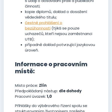
s údaji o dosavadní praxi a publikační
činnosti;
kopie diplomů, doklad o dosažení
vědeckého titulu;
čestné prohlášení o
bezúhonnosti
(týká se pouze
uchazečů, kteří nejsou zaměstnanci
UTB);
případně doklad potvrzující jazykovou
úroveň.
Informace o pracovním
místě:
Místo práce:
Zlín
Předpokládaný nástup:
dle dohody
Pracovní úvazek:
1,0
Přihlášky do výběrového řízení spolu se
strukturovaným životopisem zasílejte