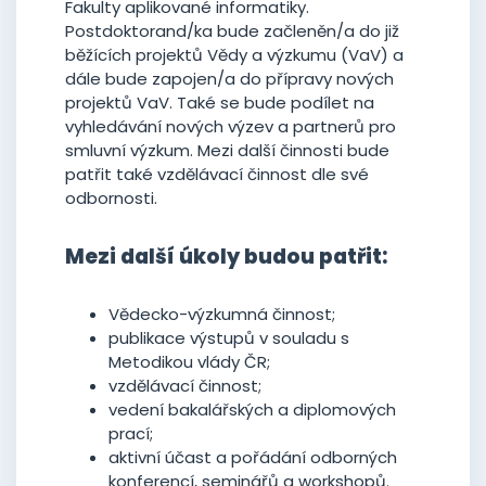
Fakulty aplikované informatiky.
Postdoktorand/ka bude začleněn/a do již
běžících projektů Vědy a výzkumu (VaV) a
dále bude zapojen/a do přípravy nových
projektů VaV. Také se bude podílet na
vyhledávání nových výzev a partnerů pro
smluvní výzkum. Mezi další činnosti bude
patřit také vzdělávací činnost dle své
odbornosti.
Mezi další úkoly budou patřit:
Vědecko-výzkumná činnost;
publikace výstupů v souladu s
Metodikou vlády ČR;
vzdělávací činnost;
vedení bakalářských a diplomových
prací;
aktivní účast a pořádání odborných
konferencí, seminářů a workshopů.