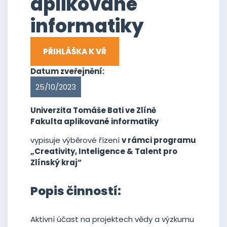
aplikované
informatiky
PŘIHLÁŠKA K VŘ
Datum zveřejnění:
25/10/2023
Univerzita Tomáše Bati ve Zlíně
Fakulta aplikované informatiky
vypisuje výběrové řízení
v rámci programu
„Creativity, Inteligence & Talent pro
Zlínský kraj“
Popis činností:
Aktivní účast na projektech vědy a výzkumu