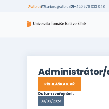
utb.cz
kariera@utb.cz
+420 576 033 048
Administrátor/
PŘIHLÁŠKA K VŘ
Datum zveřejnění:
08/03/2024