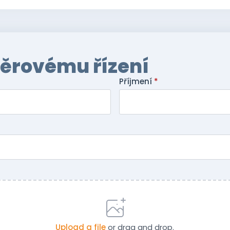
běrovému řízení
Příjmení
*
Upload a file
or drag and drop.