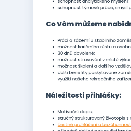
schopnost analytického myšlení;
schopnost týmové práce, smysl pr
Co Vám můžeme nabíd
Práci a zázemí u stabilního zamě
možnost kariérního růstu a osobn
30 dnů dovolené;
možnost stravování v místě výko
možnost školení a dalšího vzděláv
další benefity poskytované zaměs
využití našeho rekreačního zařízení
Náležitosti přihlášky:
Motivační dopis;
stručný strukturovaný životopis s 
čestné prohlášení o bezúhonnost
případně doklad potvrzující jazyk