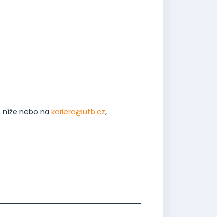
e níže nebo na
kariera@utb.cz
,