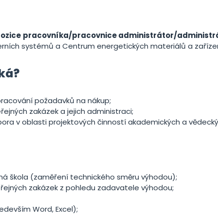
ozice
pracovníka/pracovnice administrátor/administ
merních systémů a Centrum energetických materiálů a zaříze
eká?
zpracování požadavků na nákup;
řejných zakázek a jejich administraci;
ora v oblasti projektových činností akademických a vědecký
rná škola (zaměření technického směru výhodou);
eřejných zakázek z pohledu zadavatele výhodou;
ředevším Word, Excel);