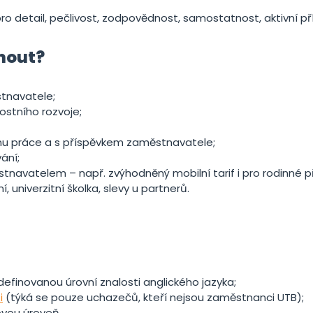
o detail, pečlivost, zodpovědnost, samostatnost, aktivní př
nout?
stnavatele;
ostního rozvoje;
nu práce a s příspěvkem zaměstnavatele;
ání;
tnavatelem – např. zvýhodněný mobilní tarif i pro rodinné 
, univerzitní školka, slevy u partnerů.
definovanou úrovní znalosti anglického jazyka;
i
(týká se pouze uchazečů, kteří nejsou zaměstnanci UTB);
ovou úroveň.