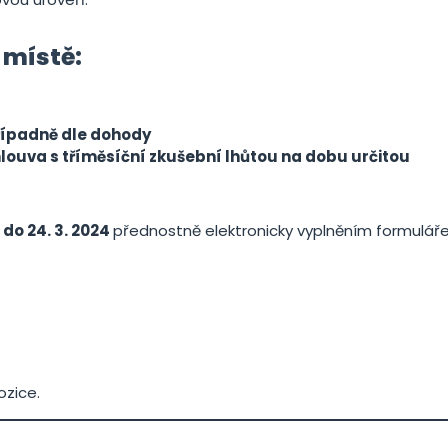
 místě:
řípadně dle dohody
ouva s tříměsíční zkušební lhůtou na dobu určitou
e
do 24. 3. 2024
přednostně elektronicky vyplněním formulář
ozice.