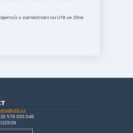
ájemců o zaměstnání na UTB ve Zlíně.
KT
iera@utb.cz
420 576 033 048
U13/0139