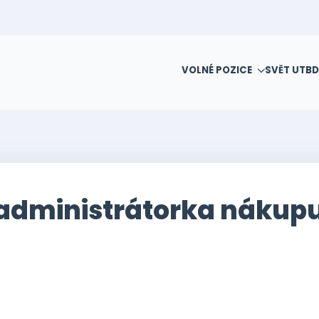
VOLNÉ POZICE
SVĚT UTB
D
administrátorka nákup