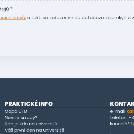
dajů
*
bních údajů
, a také se zařazením do databáze zájemkyň a z
PRAKTICKÉ INFO
KONTA
Mapa UTB
e-mail:
kar
Nevíte si rady?
telefon: +
Kdo je kdo na univerzitě
kancelář: 
Váš první den na univerzitě