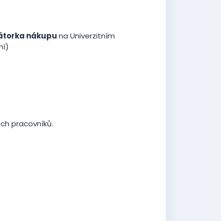
rátorka nákupu
na Univerzitním
ní)
ch pracovníků.