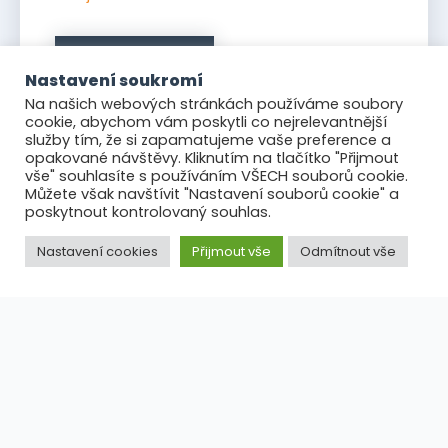
Zobrazit
Nastavení soukromí
Na našich webových stránkách používáme soubory
cookie, abychom vám poskytli co nejrelevantnější
služby tím, že si zapamatujeme vaše preference a
opakované návštěvy. Kliknutím na tlačítko "Přijmout
vše" souhlasíte s používáním VŠECH souborů cookie.
Můžete však navštívit "Nastavení souborů cookie" a
poskytnout kontrolovaný souhlas.
Nastavení cookies
Přijmout vše
Odmítnout vše
SVĚT UTB
Prostor
Fakta
Poslání
Nábor
Reference
PRAKTICKÉ INFO
Mapa UTB