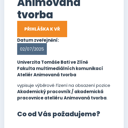
Animovaná
tvorba
PŘIHLÁŠKA K VŘ
Datum zveřejnění:
02/07/2025
Univerzita Tomáše Bati ve Zlíně
Fakulta multimediálních komunikací
Ateliér Animovaná tvorba
vypisuje výběrové řízení na obsazení pozice
Akademický pracovník / akademická
pracovnice ateliéru Animovaná tvorba
.
Co od Vás požadujeme?