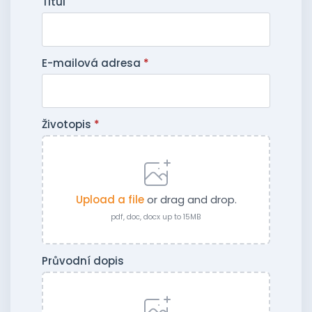
Titul
E-mailová adresa
*
Životopis
*
Upload a file
or drag and drop.
pdf, doc, docx up to 15MB
Průvodní dopis