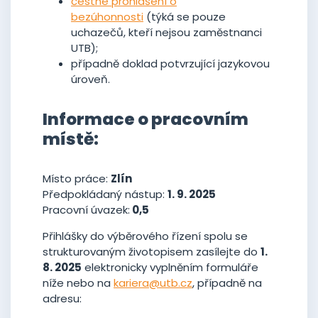
čestné prohlášení o
bezúhonnosti
(týká se pouze
uchazečů, kteří nejsou zaměstnanci
UTB);
případně doklad potvrzující jazykovou
úroveň.
Informace o pracovním
místě:
Místo práce:
Zlín
Předpokládaný nástup:
1. 9. 2025
Pracovní úvazek:
0,5
Přihlášky do výběrového řízení spolu se
strukturovaným životopisem zasílejte do
1.
8. 2025
elektronicky vyplněním formuláře
níže nebo na
kariera@utb.cz
, případně na
adresu: