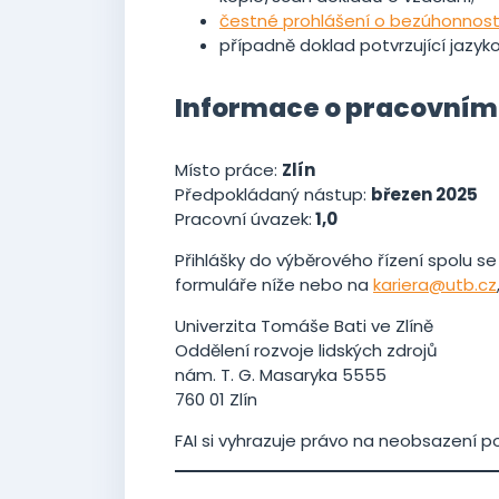
čestné prohlášení o bezúhonnost
případně doklad potvrzující jazyk
Informace o pracovním
Místo práce:
Zlín
Předpokládaný nástup:
březen 2025
Pracovní úvazek:
1,0
Přihlášky do výběrového řízení spolu s
formuláře níže nebo na
kariera@utb.cz
Univerzita Tomáše Bati ve Zlíně
Oddělení rozvoje lidských zdrojů
nám. T. G. Masaryka 5555
760 01 Zlín
FAI si vyhrazuje právo na neobsazení po