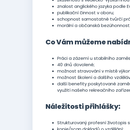
znalost anglického jazyka podle 
publikační činnost v oboru;
schopnost samostatné tvůrčí prá
morální a občanská bezúhonnost
Co Vám můžeme nabíd
Práci a zázemí u stabilního zamě
40 dnů dovolené;
možnost stravování v místě výko
možnost školení a dalšího vzděláv
další benefity poskytované zaměs
využití našeho rekreačního zařízení
Náležitosti přihlášky:
Strukturovaný profesní životopis s
kopie/scan dokladů o vzdělání;