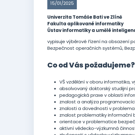
15/01/2025
Univerzita Tomáše Bati ve Zlíně
Fakulta aplikované informatiky
Ústav informatiky a umělé inteligen
vypisuje výběrové řízení na obsazení 
Bezpečnost operačních systémů, Bezpe
Co od Vás požadujeme?
VŠ vzdělání v oboru informatika, 
absolvovaný doktorský studijní p
pedagogická praxe v oblasti info
znalost a analýza programovacích
znalosti a dovednosti v problema
znalost problematiky informační 
orientace v problematice bezpeč
aktivní vědecko-výzkumná činnos
zkušenosti s vědecko-výzkumnou 