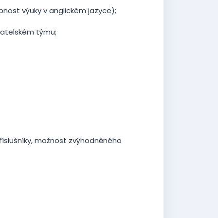
pnost výuky v anglickém jazyce);
datelském týmu;
příslušníky, možnost zvýhodněného