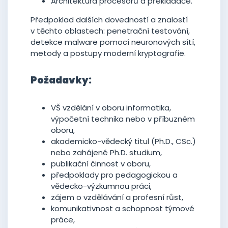
Architektura procesorů a překladače.
Předpoklad dalších dovedností a znalostí
v těchto oblastech: penetrační testování,
detekce malware pomocí neuronových sítí,
metody a postupy moderní kryptografie.
Požadavky:
VŠ vzdělání v oboru informatika,
výpočetní technika nebo v příbuzném
oboru,
akademicko-vědecký titul (Ph.D., CSc.)
nebo zahájené Ph.D. studium,
publikační činnost v oboru,
předpoklady pro pedagogickou a
vědecko-výzkumnou práci,
zájem o vzdělávání a profesní růst,
komunikativnost a schopnost týmové
práce,