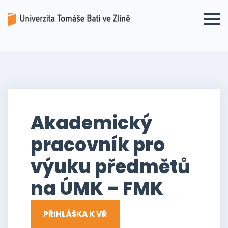
Akademický
pracovník pro
výuku předmětů
na ÚMK – FMK
PŘIHLÁŠKA K VŘ