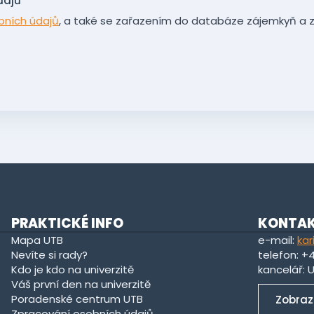
dajů
*
bních údajů
, a také se zařazením do databáze zájemkyň a z
PRAKTICKÉ INFO
KONTA
Mapa UTB
e-mail:
kar
Nevíte si rady?
telefon: +
Kdo je kdo na univerzitě
kancelář: 
Váš první den na univerzitě
Poradenské centrum UTB
Zobraz
Zpracování osobních údajů