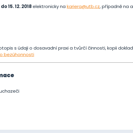
e
do 15. 12. 2018
elektronicky na
kariera@utb.cz
, případně na 
votopis s údaji o dosavadní praxi a tvůrčí činnosti, kopii dok
 o bezúhonnosti
rmace
 uchazeči