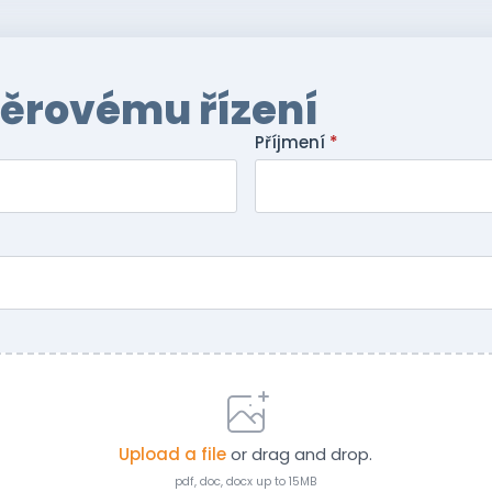
běrovému řízení
Příjmení
*
Upload a file
or drag and drop.
pdf, doc, docx up to 15MB