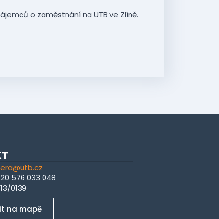
ájemců o zaměstnání na UTB ve Zlíně.
KT
iera@utb.cz
420 576 033 048
U13/0139
it na mapě