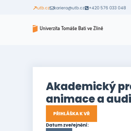
utb.cz
kariera@utb.cz
+420 576 033 048
Akademický prac
animace a audi
PŘIHLÁŠKA K VŘ
Datum zveřejnění: