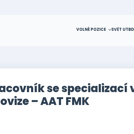
VOLNÉ POZICE
SVĚT UTB
D
ovník se specializací v
ovize – AAT FMK