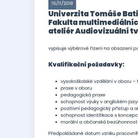
15/11/2018
Univerzita Tomáše Bati 
Fakulta multimediální
ateliér Audiovizuální t
vypisuje výběrové řízení na obsazení 
Kvalifikační požadavky:
vysokoškolské vzdělání v oboru – t
praxe v oboru
pedagogická praxe
schopnost výuky v anglickém jaz
pozitivní pedagogický přístup a 
schopnost identifikace s koncepcí 
morální a občanská bezúhonnost
Předpokládané datum vzniku pracovní