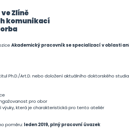
ve Zlíně
ch komunikací
vorba
pozice
Akademický pracovník se specializací v oblasti a
itul Ph.D./Art.D. nebo doložení aktuálního doktorského studia
yce
angažovanost pro obor
výuky, která je charakteristická pro tento ateliér
ho poměru:
leden 2019, plný pracovní úvazek