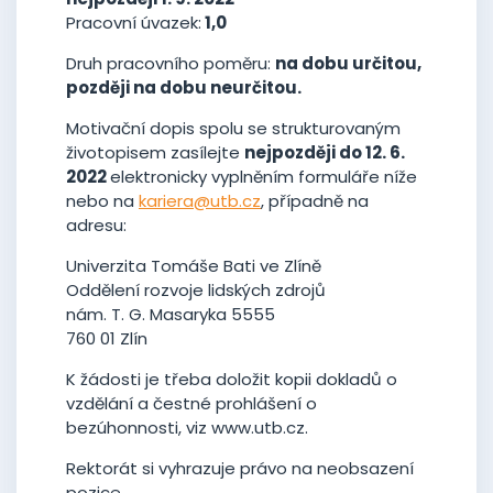
Pracovní úvazek:
1,0
Druh pracovního poměru:
na dobu určitou,
později na dobu neurčitou.
Motivační dopis spolu se strukturovaným
životopisem zasílejte
nejpozději do 12. 6.
2022
elektronicky vyplněním formuláře níže
nebo na
kariera@utb.cz
, případně na
adresu:
Univerzita Tomáše Bati ve Zlíně
Oddělení rozvoje lidských zdrojů
nám. T. G. Masaryka 5555
760 01 Zlín
K žádosti je třeba doložit kopii dokladů o
vzdělání a čestné prohlášení o
bezúhonnosti, viz www.utb.cz.
Rektorát si vyhrazuje právo na neobsazení
pozice.