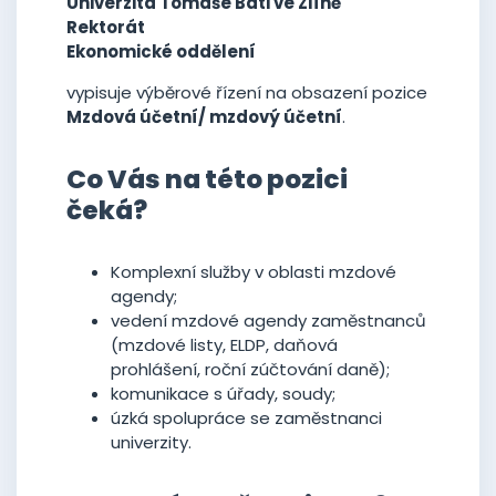
Univerzita Tomáše Bati ve Zlíně
Rektorát
Ekonomické oddělení
vypisuje výběrové řízení na obsazení pozice
Mzdová účetní/ mzdový účetní
.
Co Vás na této pozici
čeká?
Komplexní služby v oblasti mzdové
agendy;
vedení mzdové agendy zaměstnanců
(mzdové listy, ELDP, daňová
prohlášení, roční zúčtování daně);
komunikace s úřady, soudy;
úzká spolupráce se zaměstnanci
univerzity.