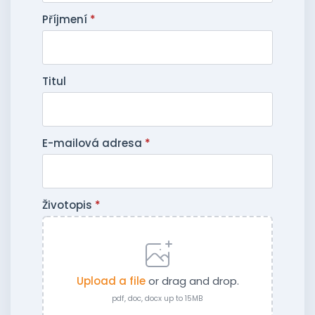
Příjmení
*
Titul
E-mailová adresa
*
Životopis
*
Upload a file
or drag and drop.
pdf, doc, docx up to 15MB