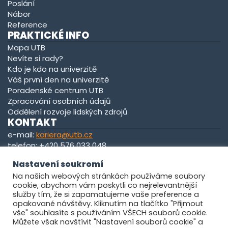
Poslání
Nábor
Reference
PRAKTICKÉ INFO
Mapa UTB
Nevíte si rady?
Kdo je kdo na univerzitě
Váš první den na univerzitě
Poradenské centrum UTB
Zpracování osobních údajů
Oddělení rozvoje lidských zdrojů
KONTAKT
e-mail:
kariera@utb.cz
telefon: +420 576 033 048
kancelář: U13/0139
Nastavení soukromí
Na našich webových stránkách používáme soubory
Zobrazit na mapě
cookie, abychom vám poskytli co nejrelevantnější
služby tím, že si zapamatujeme vaše preference a
opakované návštěvy. Kliknutím na tlačítko "Přijmout
vše" souhlasíte s používáním VŠECH souborů cookie.
Můžete však navštívit "Nastavení souborů cookie" a