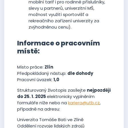
mobilní tarif i pro rodinné příslušníky,
slevy u partnerů, univerzitní MŠ,
možnost využití sportovišť a
rekreačního zařízení univerzity za
zvýhodněnou cenu).
Informace o pracovním
místě:
Místo práce:
Zlín
Předpokládaný nástup:
dle dohody
Pracovní úvazek:
1,0
Strukturovaný životopis zasílejte
nejpozději
do 25. 1. 2025
elektronicky vyplněním
formuláře níže nebo na
kariera@utb.cz
,
případně na adresu:
Univerzita Tomáše Bati ve Zlíně
Oddělení rozvoje lidských zdrojů