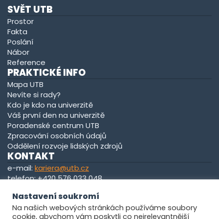
SVĚT UTB
Prostor
Fakta
Poslání
Nábor
Reference
PRAKTICKÉ INFO
Mapa UTB
Nevíte si rady?
Kdo je kdo na univerzitě
Váš první den na univerzitě
Poradenské centrum UTB
Zpracování osobních údajů
Oddělení rozvoje lidských zdrojů
KONTAKT
e-mail:
kariera@utb.cz
telefon: +420 576 033 048
kancelář: U13/0139
Nastavení soukromí
Na našich webových stránkách používáme soubory
Zobrazit na mapě
cookie, abychom vám poskytli co nejrelevantnější