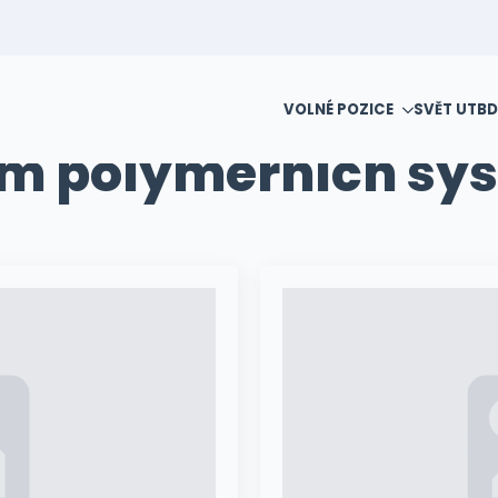
VOLNÉ POZICE
SVĚT UTB
D
m polymerních sy