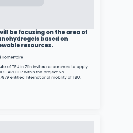
ill be focusing on the area of
ganohydrogels based on
ewable resources.
é komentáře
itute of TBU in Zlín invites researchers to apply
ESEARCHER within the project No.
879 entitled International mobility of TBU…