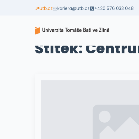
utb.cz
kariera@utb.cz
+420 576 033 048
Štítek:
Centru