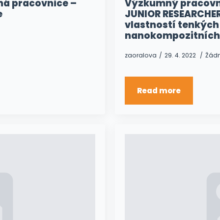
á pracovnice –
Výzkumný pracovn
e
JUNIOR RESEARCHER
vlastností tenkých
nanokompozitních
zaoralova
29. 4. 2022
Žád
Read more