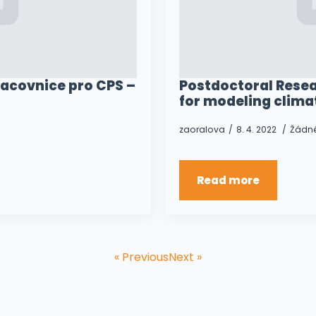
acovnice pro CPS –
Postdoctoral Resea
for modeling clim
zaoralova
8. 4. 2022
Žádn
Read more
« Previous
Next »