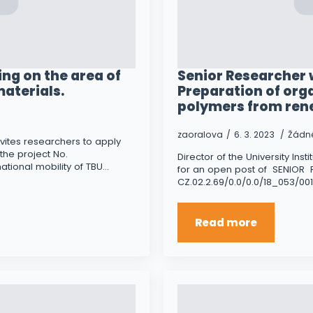
ing on the area of
Senior Researcher w
aterials.
Preparation of or
polymers from ren
zaoralova
6. 3. 2023
Žádn
 invites researchers to apply
the project No.
Director of the University Inst
national mobility of TBU…
for an open post of SENIOR R
CZ.02.2.69/0.0/0.0/18_053/0017
Read more