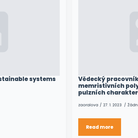
ustainable systems
Vědecký pracovník
memristivních poly
pulzních charakter
zaoralova
27. 1. 2023
Žádn
Read more